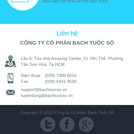
điều kiện tốt nhất để thể hiện mình.
Liên hệ
CÔNG TY CỔ PHẦN BẠCH TUỘC SỐ
Lầu 6: Tòa nhà Amazing Center, 51 Yên Thế, Phường
Tân Sơn Hòa, Tp.HCM.
Điện thoại:
(028) 7300 6016
Fax:
(028) 5431 9530
support@bachtuocso.vn
tuyendung@bachtuocso.vn
Copyright © 2012 Công ty Cổ phần Bạch Tuộc Số