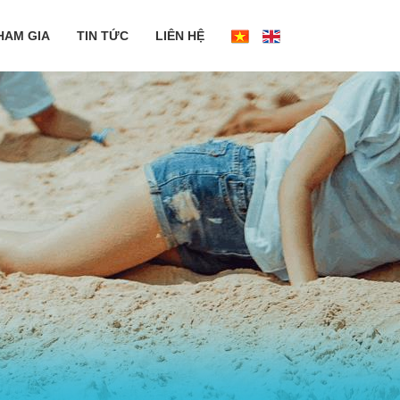
HAM GIA
TIN TỨC
LIÊN HỆ