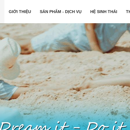
GIỚI THIỆU
SẢN PHẨM - DỊCH VỤ
HỆ SINH THÁI
T